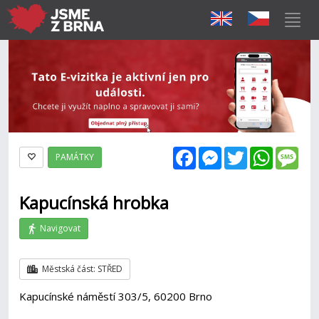
Facebook
Messenger
Twitter
WhatsAp
Mes
PAMÁTKY
Kapucínská hrobka
Navigovat
Městská část: STŘED
Kapucínské náměstí 303/5, 60200 Brno