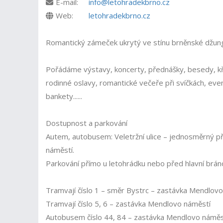
E-mail:
info@letohradekbrno.cz
Web:
letohradekbrno.cz
Romantický zámeček ukrytý ve stínu brněnské džun
Pořádáme výstavy, koncerty, přednášky, besedy, křt
rodinné oslavy, romantické večeře při svíčkách, even
bankety......
Dostupnost a parkování
Autem, autobusem: Veletržní ulice – jednosměrný př
náměstí.
Parkování přímo u letohrádku nebo před hlavní brán
Tramvají číslo 1 – směr Bystrc – zastávka Mendlovo
Tramvají číslo 5, 6 – zastávka Mendlovo náměstí
Autobusem číslo 44, 84 – zastávka Mendlovo náměs