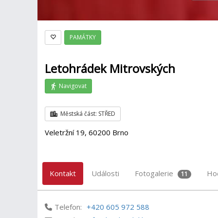
PAMÁTKY
Letohrádek Mitrovských
Navigovat
Městská část: STŘED
Veletržní 19, 60200 Brno
Kontakt
Události
Fotogalerie
Ho
11
Telefon:
+420 605 972 588