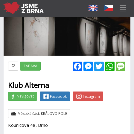
Facebook
Messenger
Twitter
WhatsAp
Mes
ZÁBAVA
Klub Alterna
Navigovat
Facebook
Instagram
Městská část: KRÁLOVO POLE
Kounicova 48, Brno