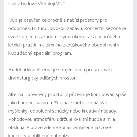
sídlí v budově VŠ kolejí VUT.
Klub je otevřen celoročně a nabízí prostory pro
odpočinek, kulturu i divokou zábavu. Koncertní sezóna je
úzce spojena s akademickým rokem, takže v průběhu
letních prázdnin a zimního zkouškového období není v
klubu žádný speciální program.
Hudební klub Alterna je spojení dvou prostorově i
dramaturgicky odlišných prostor:
Alterna - otevřený prostor v přízemí je koncipován spíše
jako hudební kavárna. Zde naleznete klid na své
myšlenky, odpolední schůzky nebo kreativní nápady.
Pohodovou atmosféru udržuje kvalitní hudba a milá
obsluha. A právě zde se konají vyhlášené jazzové
koncerty a oblíbené pubquizy.