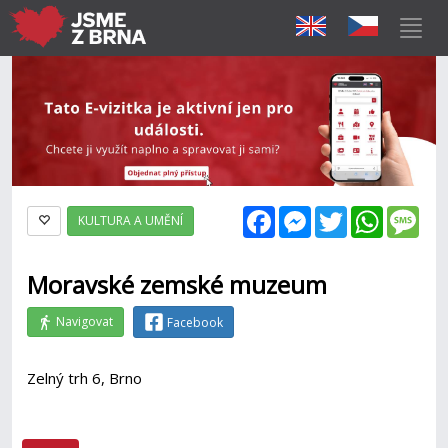
Facebook
Messenger
Twitter
WhatsAp
Mes
KULTURA A UMĚNÍ
Moravské zemské muzeum
Navigovat
Facebook
Zelný trh 6, Brno