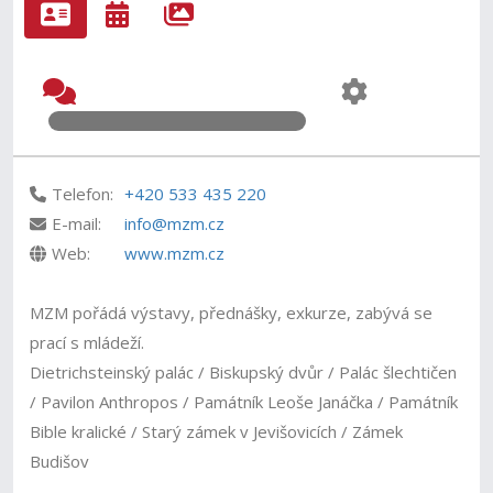
Telefon:
+420 533 435 220
E-mail:
info@mzm.cz
Web:
www.mzm.cz
MZM pořádá výstavy, přednášky, exkurze, zabývá se
prací s mládeží.
Dietrichsteinský palác / Biskupský dvůr / Palác šlechtičen
/ Pavilon Anthropos / Památník Leoše Janáčka / Památník
Bible kralické / Starý zámek v Jevišovicích / Zámek
Budišov