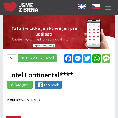
Facebook
Messenger
Twitter
WhatsAp
Mes
HOTELY A UBYTOVÁNÍ
Hotel Continental****
Navigovat
Facebook
Kounicova 6, Brno