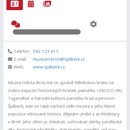
Telefon:
542 123 611
E-mail:
muzeum.brno@spilberk.cz
Web:
www.spilberk.cz
Muzea města Brna má ve správě Měnínskou bránu se
stálou expozicí historických hraček, památku UNESCO Vilu
Tugendhat a Národní kulturní památku hrad a pevnost
Špilberk, kde se také nachází sídlo muzea a jeho hlavní
expozice věnované historii, dějinám umění a architektury
v Brně. Jeho cílem je získávat, uchovávat sbírky (umělecká
díla, historické předměty, dokumenty, paměti), jež jsou