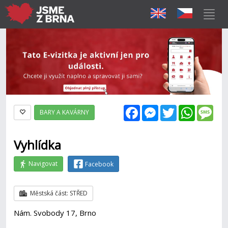
Facebook
Messenger
Twitter
WhatsAp
Mes
BARY A KAVÁRNY
Vyhlídka
Navigovat
Facebook
Městská část: STŘED
Nám. Svobody 17, Brno