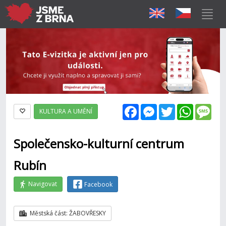
Facebook
Messenger
Twitter
WhatsAp
Mes
KULTURA A UMĚNÍ
Společensko-kulturní centrum
Rubín
Navigovat
Facebook
Městská část: ŽABOVŘESKY