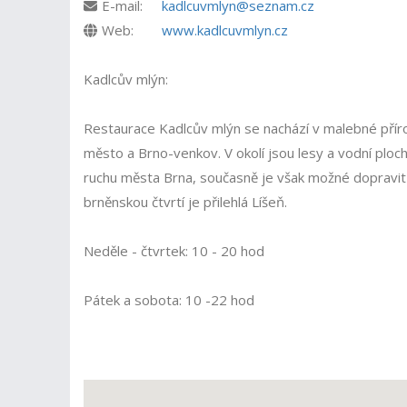
E-mail:
kadlcuvmlyn@seznam.cz
Web:
www.kadlcuvmlyn.cz
Kadlcův mlýn:
Restaurace Kadlcův mlýn se nachází v malebné přír
město a Brno-venkov. V okolí jsou lesy a vodní ploch
ruchu města Brna, současně je však možné dopravit s
brněnskou čtvrtí je přilehlá Líšeň.
Neděle - čtvrtek: 10 - 20 hod
Pátek a sobota: 10 -22 hod