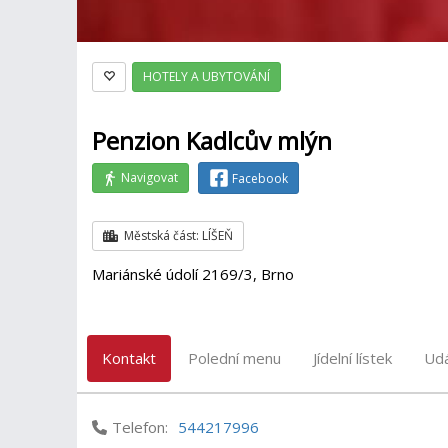
HOTELY A UBYTOVÁNÍ
Penzion Kadlcův mlýn
Navigovat
Facebook
Městská část: LÍŠEŇ
Mariánské údolí 2169/3, Brno
Kontakt
Polední menu
Jídelní lístek
Udá
Telefon:
544217996