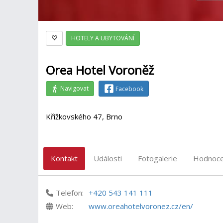
HOTELY A UBYTOVÁNÍ
Orea Hotel Voroněž
Navigovat
Facebook
Křížkovského 47, Brno
Kontakt
Události
Fotogalerie
Hodnoce
Telefon:
+420 543 141 111
Web:
www.oreahotelvoronez.cz/en/