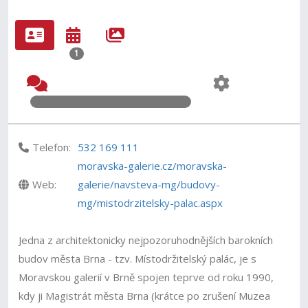
1
Telefon:
532 169 111
moravska-galerie.cz/moravska-
Web:
galerie/navsteva-mg/budovy-
mg/mistodrzitelsky-palac.aspx
Jedna z architektonicky nejpozoruhodnějších barokních
budov města Brna - tzv. Místodržitelský palác, je s
Moravskou galerií v Brně spojen teprve od roku 1990,
kdy ji Magistrát města Brna (krátce po zrušení Muzea