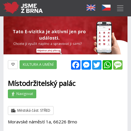
Facebook
Messenger
Twitter
WhatsAp
Mes
KULTURA A UMĚNÍ
Místodržitelský palác
Navigovat
Městská část: STŘED
Moravské náměstí 1a, 66226 Brno