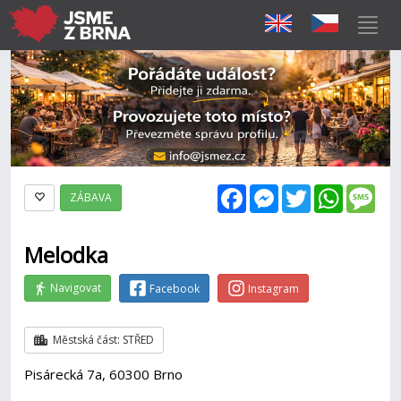
Facebook
Messenger
Twitter
WhatsAp
Mes
ZÁBAVA
Melodka
Navigovat
Facebook
Instagram
Městská část: STŘED
Pisárecká 7a, 60300 Brno