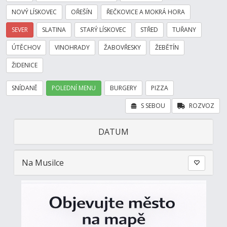
NOVÝ LÍSKOVEC
OŘEŠÍN
ŘEČKOVICE A MOKRÁ HORA
SEVER
SLATINA
STARÝ LÍSKOVEC
STŘED
TUŘANY
ÚTĚCHOV
VINOHRADY
ŽABOVŘESKY
ŽEBĚTÍN
ŽIDENICE
SNÍDANĚ
POLEDNÍ MENU
BURGERY
PIZZA
S SEBOU
ROZVOZ
DATUM
Na Musilce