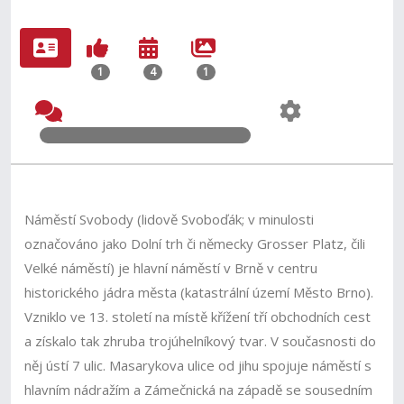
1
4
1
Náměstí Svobody (lidově Svoboďák; v minulosti
označováno jako Dolní trh či německy Grosser Platz, čili
Velké náměstí) je hlavní náměstí v Brně v centru
historického jádra města (katastrální území Město Brno).
Vzniklo ve 13. století na místě křížení tří obchodních cest
a získalo tak zhruba trojúhelníkový tvar. V současnosti do
něj ústí 7 ulic. Masarykova ulice od jihu spojuje náměstí s
hlavním nádražím a Zámečnická na západě se sousedním