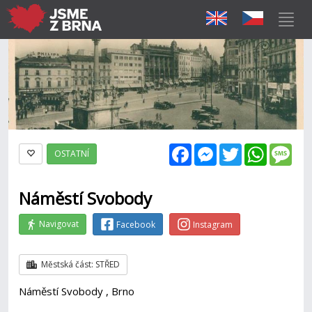
Facebook
Messenger
Twitter
WhatsAp
Mes
OSTATNÍ
Náměstí Svobody
Navigovat
Facebook
Instagram
Městská část: STŘED
Náměstí Svobody , Brno