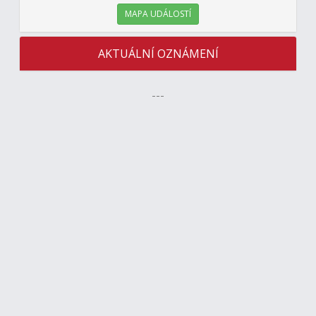
MAPA UDÁLOSTÍ
AKTUÁLNÍ OZNÁMENÍ
---