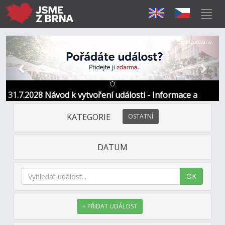
Předchozí
Další
Sponzorováno
31.7.2028 Návod k vytvoření události - Informace a
kontakt
KATEGORIE
OSTATNÍ
DATUM
OK
+ PŘIDAT UDÁLOST