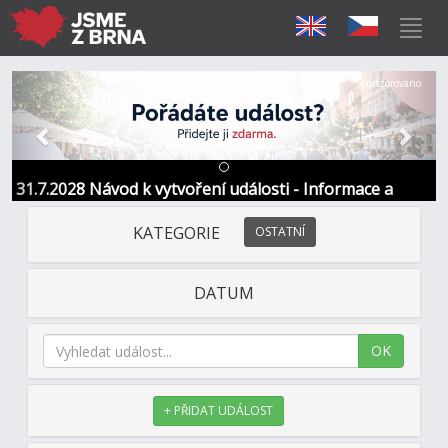
Předchozí
Další
Sponzorováno
31.7.2028 Návod k vytvoření události - Informace a
kontakt
KATEGORIE
OSTATNÍ
DATUM
OK
+ PŘIDAT UDÁLOST