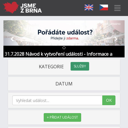
Předchozí
Další
Sponzorováno
31.7.2028 Návod k vytvoření události - Informace a
kontakt
KATEGORIE
SLUŽBY
DATUM
OK
+ PŘIDAT UDÁLOST