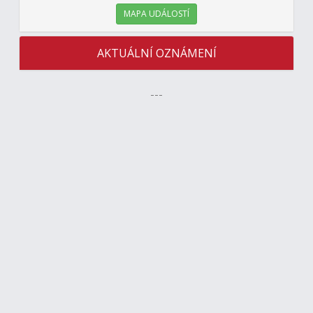
MAPA UDÁLOSTÍ
AKTUÁLNÍ OZNÁMENÍ
---