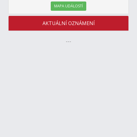
MAPA UDÁLOSTÍ
AKTUÁLNÍ OZNÁMENÍ
---