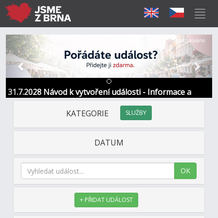
Předchozí
Další
Sponzorováno
31.7.2028 Návod k vytvoření události - Informace a
kontakt
KATEGORIE
SLUŽBY
DATUM
OK
+ PŘIDAT UDÁLOST