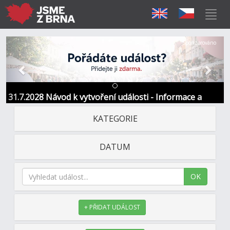
Předchozí
Další
Sponzorováno
31.7.2028 Návod k vytvoření události - Informace a
kontakt
KATEGORIE
DATUM
OK
+ PŘIDAT UDÁLOST