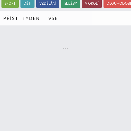
SPORT
DĚTI
VZDĚLÁNÍ
SLUŽBY
V OKOLÍ
DLOUHODOBÉ
PŘÍŠTÍ TÝDEN
VŠE
---