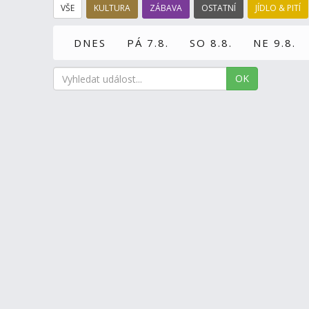
VŠE
KULTURA
ZÁBAVA
OSTATNÍ
JÍDLO & PITÍ
DNES
PÁ 7.8.
SO 8.8.
NE 9.8.
OK