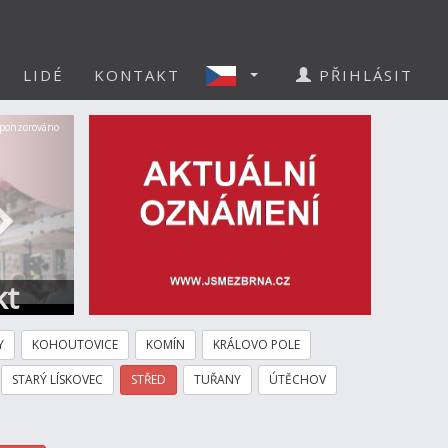
LIDÉ
KONTAKT
PŘIHLÁSIT
Další
ponzorováno
kt
Y
KOHOUTOVICE
KOMÍN
KRÁLOVO POLE
STARÝ LÍSKOVEC
STŘED
TUŘANY
ÚTĚCHOV