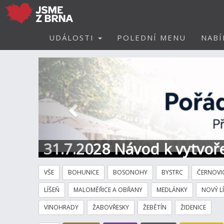
UDÁLOSTI
POLEDNÍ MENU
NABÍ
Předchozí
31.7.2028 Návod k vytvoře
VŠE
BOHUNICE
BOSONOHY
BYSTRC
ČERNOVI
LÍŠEŇ
MALOMĚŘICE A OBŘANY
MEDLÁNKY
NOVÝ L
VINOHRADY
ŽABOVŘESKY
ŽEBĚTÍN
ŽIDENICE