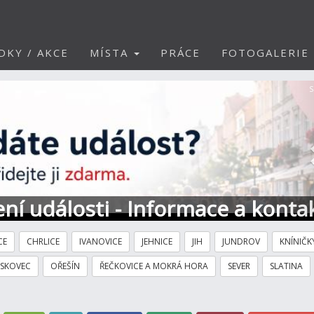
DKY / AKCE
MÍSTA
PRÁCE
FOTOGALERIE
S
ní události - Informace a konta
CE
CHRLICE
IVANOVICE
JEHNICE
JIH
JUNDROV
KNÍNIČK
ÍSKOVEC
OŘEŠÍN
ŘEČKOVICE A MOKRÁ HORA
SEVER
SLATINA