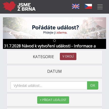
Předchozí
Další
Sponzorováno
31.7.2028 Návod k vytvoření události - Informace a
kontakt
KATEGORIE
V OKOLÍ
DATUM
OK
+ PŘIDAT UDÁLOST