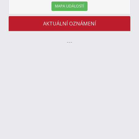
MAPA UDÁLOSTÍ
AKTUÁLNÍ OZNÁMENÍ
---