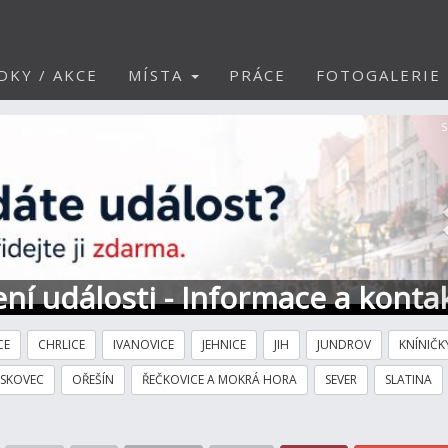
DKY / AKCE
MÍSTA
PRÁCE
FOTOGALERIE
S
ní události - Informace a konta
CE
CHRLICE
IVANOVICE
JEHNICE
JIH
JUNDROV
KNÍNIČK
ÍSKOVEC
OŘEŠÍN
ŘEČKOVICE A MOKRÁ HORA
SEVER
SLATINA