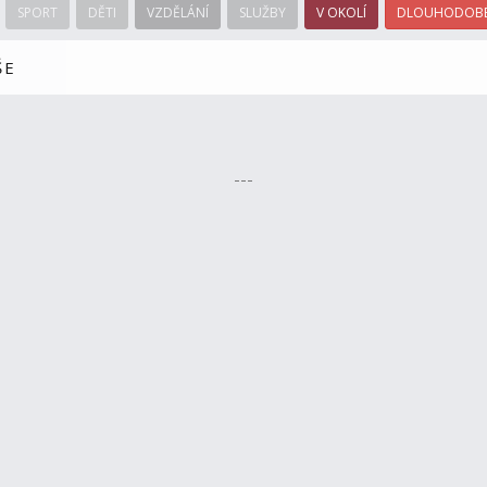
SPORT
DĚTI
VZDĚLÁNÍ
SLUŽBY
V OKOLÍ
DLOUHODOBÉ
ŠE
---