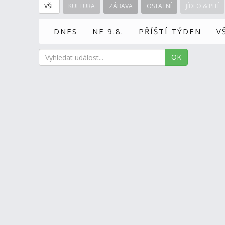
VŠE
KULTURA
ZÁBAVA
OSTATNÍ
JÍDLO & PITÍ
DNES
NE 9.8.
PŘÍŠTÍ TÝDEN
V
OK