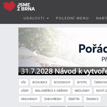
UDÁLOSTI
POLEDNÍ MENU
NABÍ
Předchozí
31.7.2028 Návod k vytvoře
VŠE
BOHUNICE
BOSONOHY
BYSTRC
ČERNOVI
LÍŠEŇ
MALOMĚŘICE A OBŘANY
MEDLÁNKY
NOVÝ L
VINOHRADY
ŽABOVŘESKY
ŽEBĚTÍN
ŽIDENICE