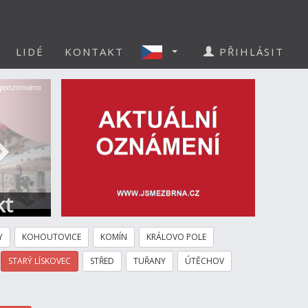
LIDÉ
KONTAKT
PŘIHLÁSIT
Další
ponzorováno
kt
Y
KOHOUTOVICE
KOMÍN
KRÁLOVO POLE
STARÝ LÍSKOVEC
STŘED
TUŘANY
ÚTĚCHOV