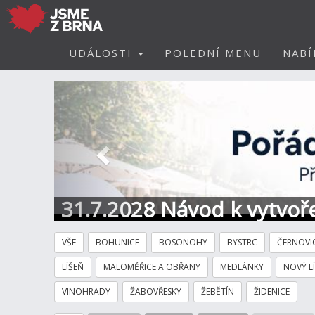
UDÁLOSTI
POLEDNÍ MENU
NABÍ
Předchozí
31.7.2028 Návod k vytvoře
VŠE
BOHUNICE
BOSONOHY
BYSTRC
ČERNOVI
LÍŠEŇ
MALOMĚŘICE A OBŘANY
MEDLÁNKY
NOVÝ L
VINOHRADY
ŽABOVŘESKY
ŽEBĚTÍN
ŽIDENICE