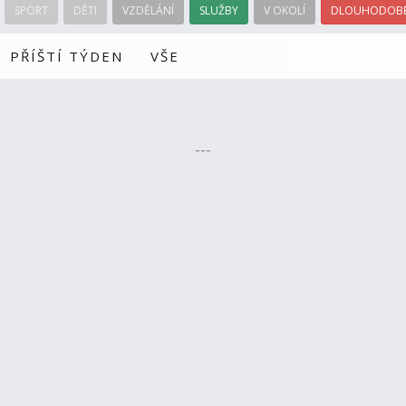
SPORT
DĚTI
VZDĚLÁNÍ
SLUŽBY
V OKOLÍ
DLOUHODOBÉ
PŘÍŠTÍ TÝDEN
VŠE
---