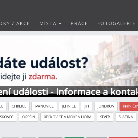
DKY / AKCE
MÍSTA
PRÁCE
FOTOGALERIE
S
ní události - Informace a konta
CE
CHRLICE
IVANOVICE
JEHNICE
JIH
JUNDROV
KNÍNIČK
ÍSKOVEC
OŘEŠÍN
ŘEČKOVICE A MOKRÁ HORA
SEVER
SLATINA