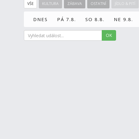
VŠE
KULTURA
ZÁBAVA
OSTATNÍ
JÍDLO & PITÍ
DNES
PÁ 7.8.
SO 8.8.
NE 9.8.
OK