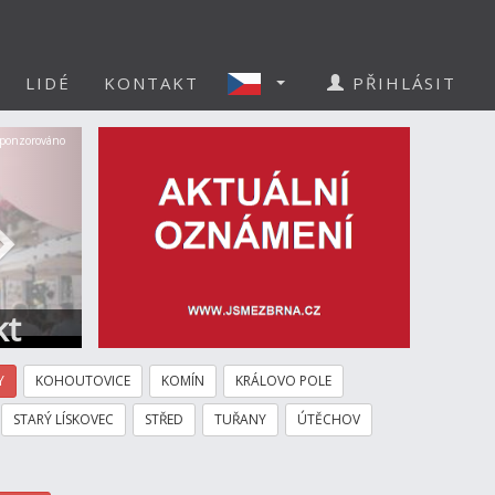
LIDÉ
KONTAKT
PŘIHLÁSIT
Další
ponzorováno
kt
Y
KOHOUTOVICE
KOMÍN
KRÁLOVO POLE
STARÝ LÍSKOVEC
STŘED
TUŘANY
ÚTĚCHOV