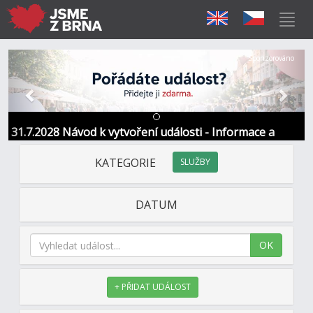
Předchozí
Další
Sponzorováno
31.7.2028 Návod k vytvoření události - Informace a
kontakt
KATEGORIE
SLUŽBY
DATUM
OK
+ PŘIDAT UDÁLOST