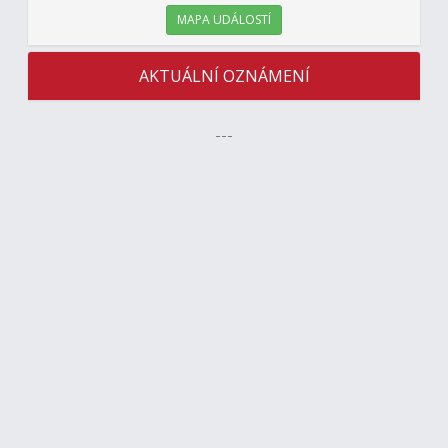
MAPA UDÁLOSTÍ
AKTUÁLNÍ OZNÁMENÍ
---