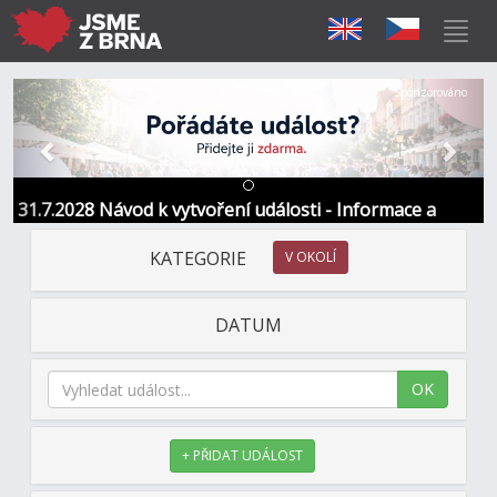
Předchozí
Další
Sponzorováno
31.7.2028 Návod k vytvoření události - Informace a
kontakt
KATEGORIE
V OKOLÍ
DATUM
OK
+ PŘIDAT UDÁLOST