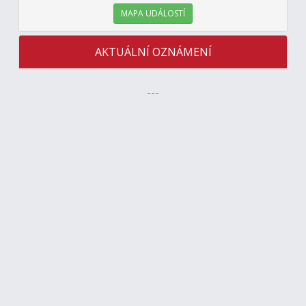
MAPA UDÁLOSTÍ
AKTUÁLNÍ OZNÁMENÍ
---