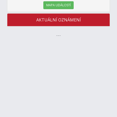
MAPA UDÁLOSTÍ
AKTUÁLNÍ OZNÁMENÍ
---