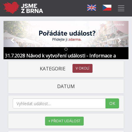
Předchozí
Další
Sponzorováno
31.7.2028 Návod k vytvoření události - Informace a
kontakt
KATEGORIE
V OKOLÍ
DATUM
OK
+ PŘIDAT UDÁLOST