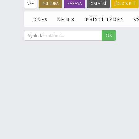
VŠE
KULTURA
ZÁBAVA
OSTATNÍ
JÍDLO & PITÍ
DNES
NE 9.8.
PŘÍŠTÍ TÝDEN
V
OK