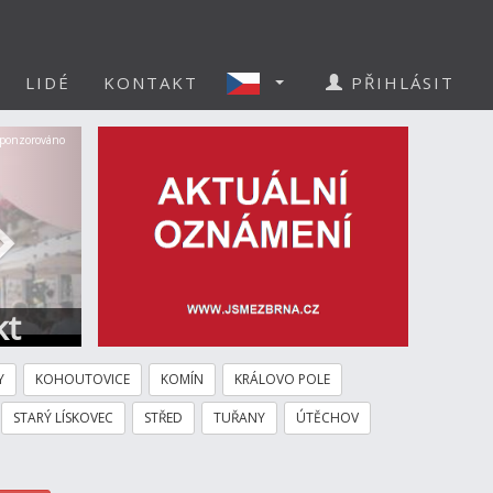
LIDÉ
KONTAKT
PŘIHLÁSIT
Další
ponzorováno
kt
Y
KOHOUTOVICE
KOMÍN
KRÁLOVO POLE
STARÝ LÍSKOVEC
STŘED
TUŘANY
ÚTĚCHOV