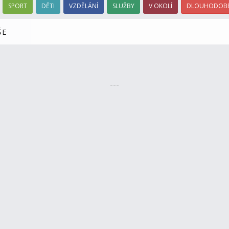
SPORT
DĚTI
VZDĚLÁNÍ
SLUŽBY
V OKOLÍ
DLOUHODOBÉ
ŠE
---