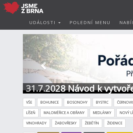
UDÁLOSTI
POLEDNÍ MENU
NABÍ
Předchozí
31.7.2028 Návod k vytvoře
VŠE
BOHUNICE
BOSONOHY
BYSTRC
ČERNOVI
LÍŠEŇ
MALOMĚŘICE A OBŘANY
MEDLÁNKY
NOVÝ L
VINOHRADY
ŽABOVŘESKY
ŽEBĚTÍN
ŽIDENICE