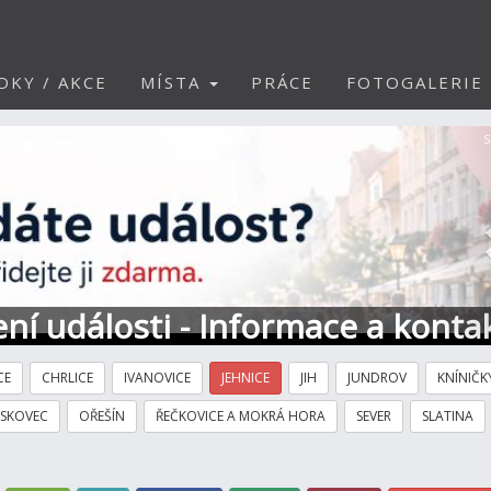
DKY / AKCE
MÍSTA
PRÁCE
FOTOGALERIE
S
ní události - Informace a konta
CE
CHRLICE
IVANOVICE
JEHNICE
JIH
JUNDROV
KNÍNIČK
ÍSKOVEC
OŘEŠÍN
ŘEČKOVICE A MOKRÁ HORA
SEVER
SLATINA