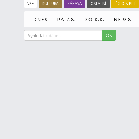
VŠE
KULTURA
ZÁBAVA
OSTATNÍ
JÍDLO & PITÍ
DNES
PÁ 7.8.
SO 8.8.
NE 9.8.
OK