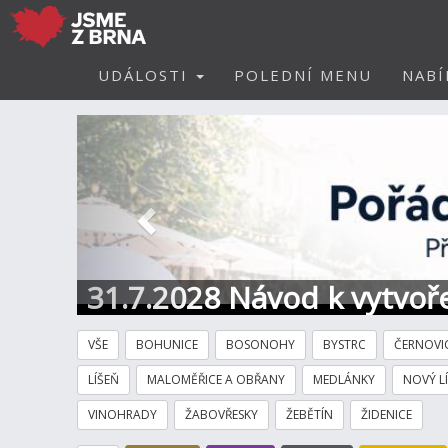
UDÁLOSTI
POLEDNÍ MENU
NABÍ
Předchozí
31.7.2028 Návod k vytvoře
VŠE
BOHUNICE
BOSONOHY
BYSTRC
ČERNOVI
LÍŠEŇ
MALOMĚŘICE A OBŘANY
MEDLÁNKY
NOVÝ L
VINOHRADY
ŽABOVŘESKY
ŽEBĚTÍN
ŽIDENICE