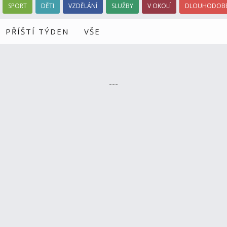
SPORT
DĚTI
VZDĚLÁNÍ
SLUŽBY
V OKOLÍ
DLOUHODOBÉ
PŘÍŠTÍ TÝDEN
VŠE
---