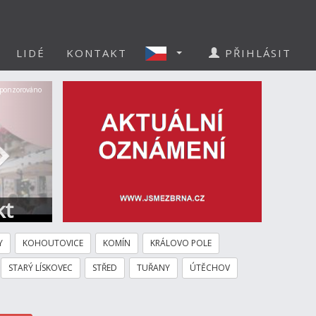
LIDÉ
KONTAKT
PŘIHLÁSIT
Další
ponzorováno
kt
Y
KOHOUTOVICE
KOMÍN
KRÁLOVO POLE
STARÝ LÍSKOVEC
STŘED
TUŘANY
ÚTĚCHOV