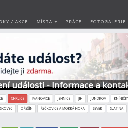
DKY / AKCE
MÍSTA
PRÁCE
FOTOGALERIE
S
ní události - Informace a konta
CE
CHRLICE
IVANOVICE
JEHNICE
JIH
JUNDROV
KNÍNIČK
ÍSKOVEC
OŘEŠÍN
ŘEČKOVICE A MOKRÁ HORA
SEVER
SLATINA