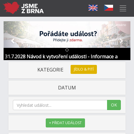
Předchozí
Další
Sponzorováno
31.7.2028 Návod k vytvoření události - Informace a
kontakt
KATEGORIE
JÍDLO & PITÍ
DATUM
OK
+ PŘIDAT UDÁLOST