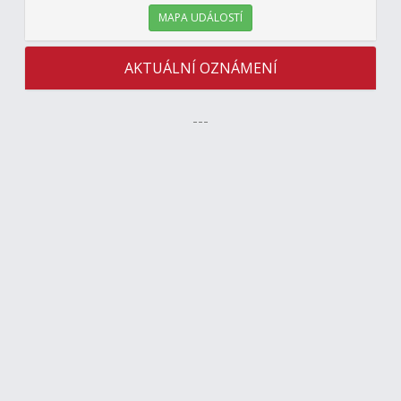
MAPA UDÁLOSTÍ
AKTUÁLNÍ OZNÁMENÍ
---