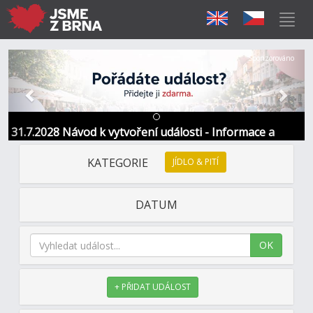
Předchozí
Další
Sponzorováno
31.7.2028 Návod k vytvoření události - Informace a
kontakt
KATEGORIE
JÍDLO & PITÍ
DATUM
OK
+ PŘIDAT UDÁLOST