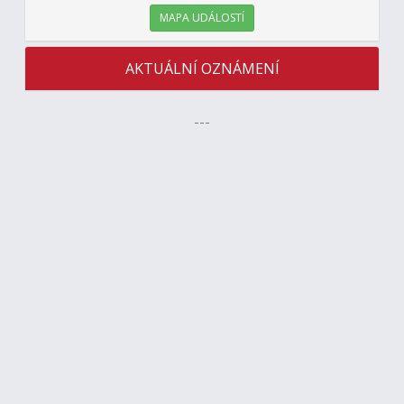
MAPA UDÁLOSTÍ
AKTUÁLNÍ OZNÁMENÍ
---