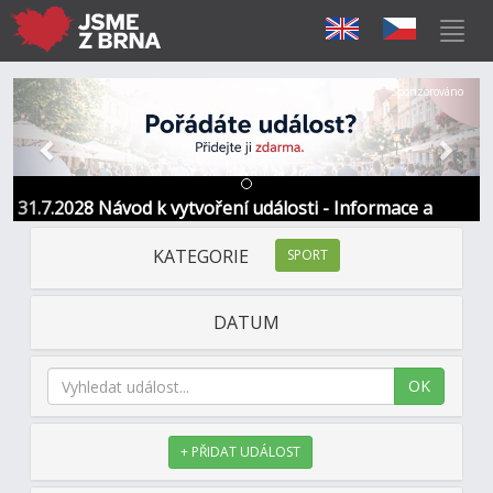
Předchozí
Další
Sponzorováno
31.7.2028 Návod k vytvoření události - Informace a
kontakt
KATEGORIE
SPORT
DATUM
OK
+ PŘIDAT UDÁLOST