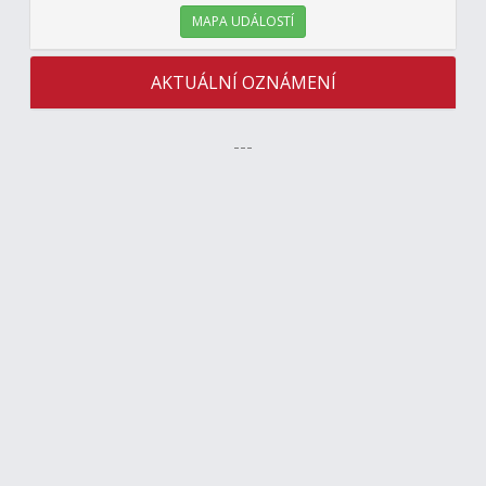
MAPA UDÁLOSTÍ
AKTUÁLNÍ OZNÁMENÍ
---