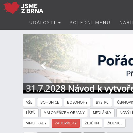
UDÁLOSTI
POLEDNÍ MENU
NABÍ
Předchozí
31.7.2028 Návod k vytvoře
VŠE
BOHUNICE
BOSONOHY
BYSTRC
ČERNOVI
LÍŠEŇ
MALOMĚŘICE A OBŘANY
MEDLÁNKY
NOVÝ L
VINOHRADY
ŽABOVŘESKY
ŽEBĚTÍN
ŽIDENICE