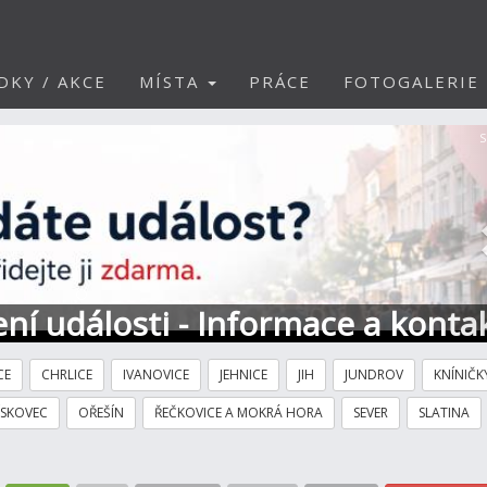
DKY / AKCE
MÍSTA
PRÁCE
FOTOGALERIE
S
ní události - Informace a konta
CE
CHRLICE
IVANOVICE
JEHNICE
JIH
JUNDROV
KNÍNIČK
ÍSKOVEC
OŘEŠÍN
ŘEČKOVICE A MOKRÁ HORA
SEVER
SLATINA