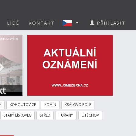
LIDÉ
KONTAKT
PŘIHLÁSIT
Další
ponzorováno
kt
Y
KOHOUTOVICE
KOMÍN
KRÁLOVO POLE
STARÝ LÍSKOVEC
STŘED
TUŘANY
ÚTĚCHOV