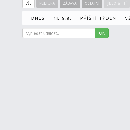
VŠE
KULTURA
ZÁBAVA
OSTATNÍ
JÍDLO & PITÍ
DNES
NE 9.8.
PŘÍŠTÍ TÝDEN
V
OK