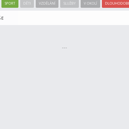
SPORT
DĚTI
VZDĚLÁNÍ
SLUŽBY
V OKOLÍ
DLOUHODOBÉ
ŠE
---