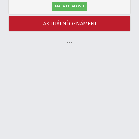
MAPA UDÁLOSTÍ
AKTUÁLNÍ OZNÁMENÍ
---