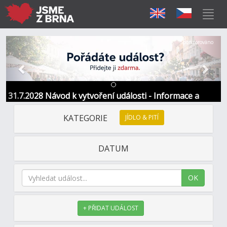
Předchozí
Další
Sponzorováno
31.7.2028 Návod k vytvoření události - Informace a
kontakt
KATEGORIE
JÍDLO & PITÍ
DATUM
OK
+ PŘIDAT UDÁLOST