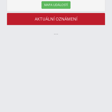
MAPA UDÁLOSTÍ
AKTUÁLNÍ OZNÁMENÍ
---