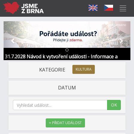
Předchozí
Další
Sponzorováno
31.7.2028 Návod k vytvoření události - Informace a
kontakt
KATEGORIE
KULTURA
DATUM
OK
+ PŘIDAT UDÁLOST