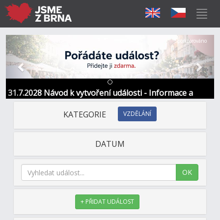
Předchozí
Další
Sponzorováno
31.7.2028 Návod k vytvoření události - Informace a
kontakt
KATEGORIE
VZDĚLÁNÍ
DATUM
OK
+ PŘIDAT UDÁLOST