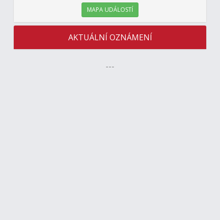
MAPA UDÁLOSTÍ
AKTUÁLNÍ OZNÁMENÍ
---