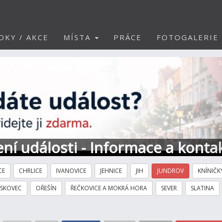
DKY / AKCE
MÍSTA
PRÁCE
FOTOGALERIE
S
ní události - Informace a konta
CE
CHRLICE
IVANOVICE
JEHNICE
JIH
JUNDROV
KNÍNIČK
ÍSKOVEC
OŘEŠÍN
ŘEČKOVICE A MOKRÁ HORA
SEVER
SLATINA