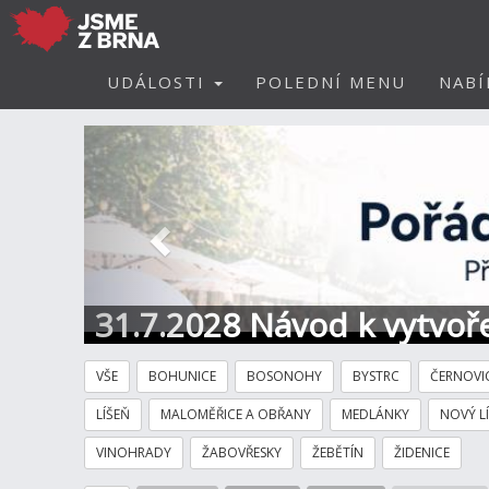
UDÁLOSTI
POLEDNÍ MENU
NABÍ
Předchozí
31.7.2028 Návod k vytvoře
VŠE
BOHUNICE
BOSONOHY
BYSTRC
ČERNOVI
LÍŠEŇ
MALOMĚŘICE A OBŘANY
MEDLÁNKY
NOVÝ L
VINOHRADY
ŽABOVŘESKY
ŽEBĚTÍN
ŽIDENICE