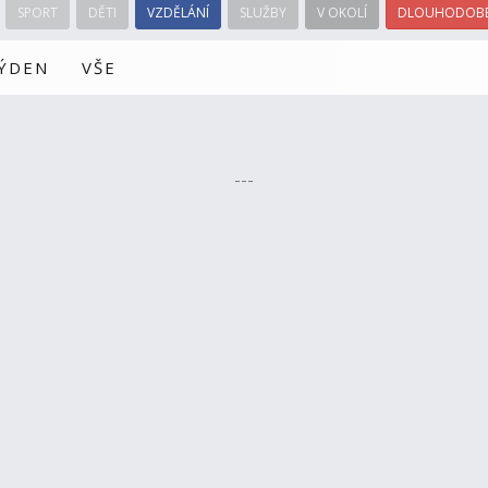
SPORT
DĚTI
VZDĚLÁNÍ
SLUŽBY
V OKOLÍ
DLOUHODOBÉ
TÝDEN
VŠE
---