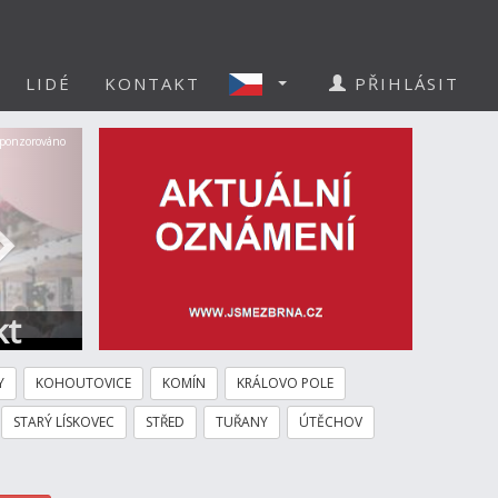
LIDÉ
KONTAKT
PŘIHLÁSIT
Další
ponzorováno
kt
Y
KOHOUTOVICE
KOMÍN
KRÁLOVO POLE
STARÝ LÍSKOVEC
STŘED
TUŘANY
ÚTĚCHOV