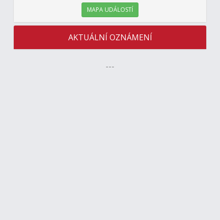
MAPA UDÁLOSTÍ
AKTUÁLNÍ OZNÁMENÍ
---