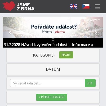
Předchozí
Další
Sponzorováno
31.7.2028 Návod k vytvoření události - Informace a
kontakt
KATEGORIE
SPORT
DATUM
OK
+ PŘIDAT UDÁLOST