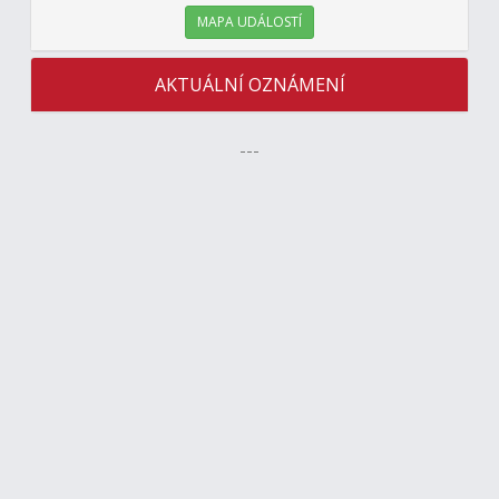
MAPA UDÁLOSTÍ
AKTUÁLNÍ OZNÁMENÍ
---