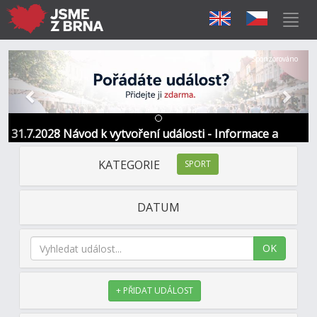
Předchozí
Další
Sponzorováno
31.7.2028 Návod k vytvoření události - Informace a
kontakt
KATEGORIE
SPORT
DATUM
OK
+ PŘIDAT UDÁLOST