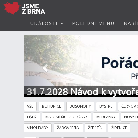
UDÁLOSTI
POLEDNÍ MENU
NABÍ
Předchozí
31.7.2028 Návod k vytvoře
VŠE
BOHUNICE
BOSONOHY
BYSTRC
ČERNOVI
LÍŠEŇ
MALOMĚŘICE A OBŘANY
MEDLÁNKY
NOVÝ L
VINOHRADY
ŽABOVŘESKY
ŽEBĚTÍN
ŽIDENICE