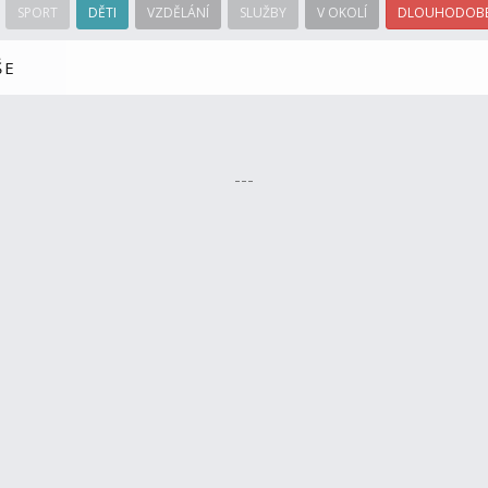
SPORT
DĚTI
VZDĚLÁNÍ
SLUŽBY
V OKOLÍ
DLOUHODOBÉ
ŠE
---