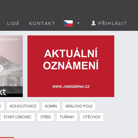
LIDÉ
KONTAKT
PŘIHLÁSIT
Další
ponzorováno
kt
Y
KOHOUTOVICE
KOMÍN
KRÁLOVO POLE
STARÝ LÍSKOVEC
STŘED
TUŘANY
ÚTĚCHOV