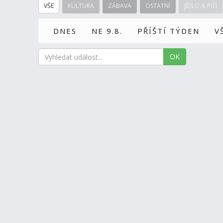
VŠE
KULTURA
ZÁBAVA
OSTATNÍ
JÍDLO & PITÍ
DNES
NE 9.8.
PŘÍŠTÍ TÝDEN
V
OK