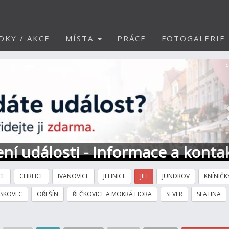
DKY / AKCE
MÍSTA
PRÁCE
FOTOGALERIE
S
ní události - Informace a konta
CE
CHRLICE
IVANOVICE
JEHNICE
JIH
JUNDROV
KNÍNIČK
ÍSKOVEC
OŘEŠÍN
ŘEČKOVICE A MOKRÁ HORA
SEVER
SLATINA