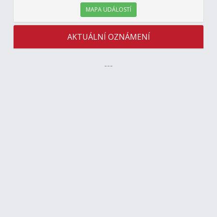
MAPA UDÁLOSTÍ
AKTUÁLNÍ OZNÁMENÍ
---