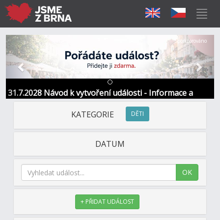
Předchozí
Další
Sponzorováno
31.7.2028 Návod k vytvoření události - Informace a
kontakt
KATEGORIE
DĚTI
DATUM
OK
+ PŘIDAT UDÁLOST