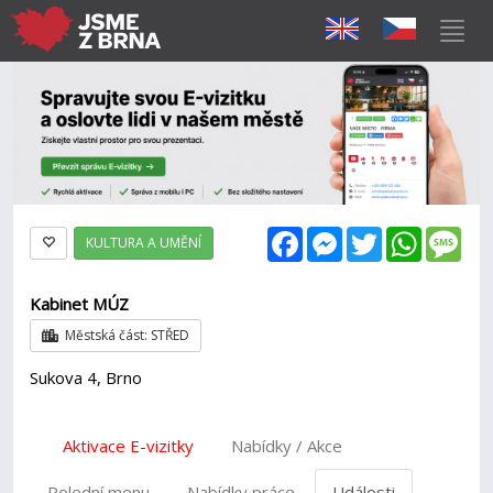
Facebook
Messenger
Twitter
WhatsAp
Mes
KULTURA A UMĚNÍ
Kabinet MÚZ
Městská část: STŘED
Sukova 4, Brno
Aktivace E-vizitky
Nabídky / Akce
Polední menu
Nabídky práce
Události