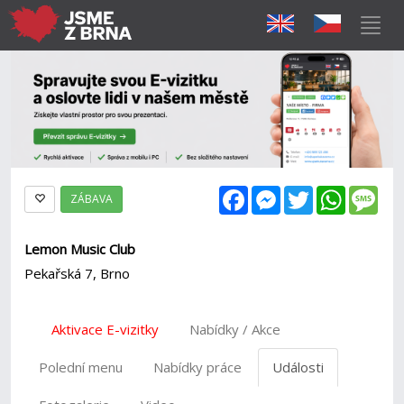
Facebook
Messenger
Twitter
WhatsAp
Mes
ZÁBAVA
Lemon Music Club
Pekařská 7, Brno
Aktivace E-vizitky
Nabídky / Akce
Polední menu
Nabídky práce
Události