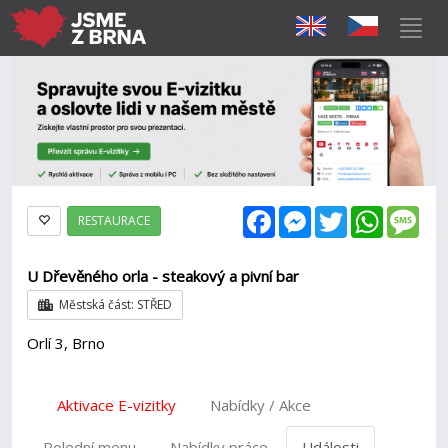
Facebook
Messenger
Twitter
WhatsAp
Mes
RESTAURACE
U Dřevěného orla - steakový a pivní bar
Městská část: STŘED
Orlí 3, Brno
Aktivace E-vizitky
Nabídky / Akce
Polední menu
Nabídky práce
Události