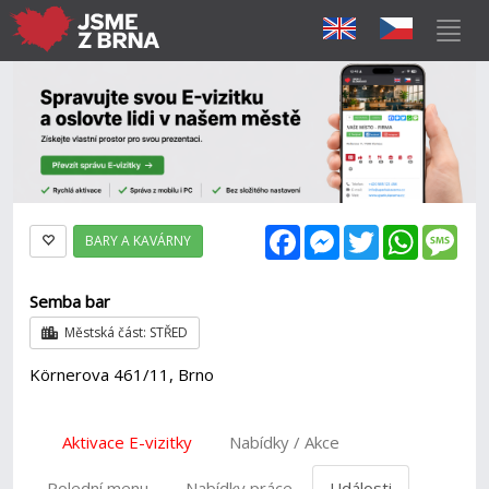
Facebook
Messenger
Twitter
WhatsAp
Mes
BARY A KAVÁRNY
Semba bar
Městská část: STŘED
Körnerova 461/11, Brno
Aktivace E-vizitky
Nabídky / Akce
Polední menu
Nabídky práce
Události