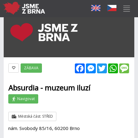
Facebook
Messenger
Twitter
WhatsAp
Mes
ZÁBAVA
Absurdia - muzeum iluzí
Navigovat
Městská část: STŘED
nám. Svobody 85/16, 60200 Brno