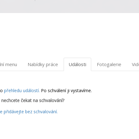
dní menu
Nabídky práce
Události
Fotogalerie
Vi
do
přehledu událostí.
Po schválení ji vystavíme.
 nechcete čekat na schvalování?
 přidávejte bez schvalování.