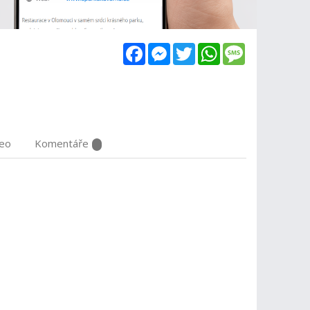
Facebook
Messenger
Twitter
WhatsApp
Message
deo
Komentáře