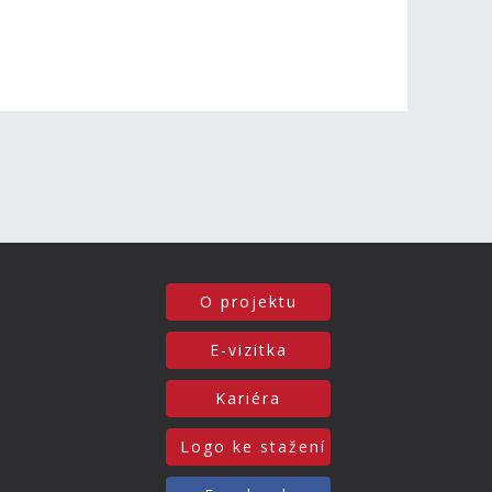
O projektu
E-vizitka
Kariéra
Logo ke stažení