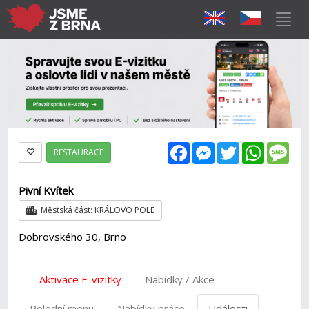
Facebook
Messenger
Twitter
WhatsAp
Mes
RESTAURACE
Pivní Kvítek
Městská část: KRÁLOVO POLE
Dobrovského 30, Brno
Aktivace E-vizitky
Nabídky / Akce
Polední menu
Nabídky práce
Události