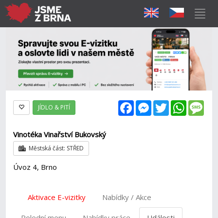
Facebook
Messenger
Twitter
WhatsAp
Mes
JÍDLO & PITÍ
Vinotéka Vinařství Bukovský
Městská část: STŘED
Úvoz 4, Brno
Aktivace E-vizitky
Nabídky / Akce
Polední menu
Nabídky práce
Události