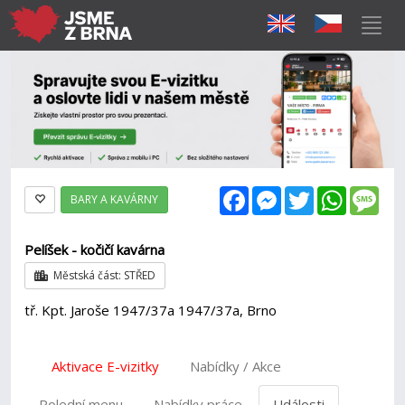
Facebook
Messenger
Twitter
WhatsAp
Mes
BARY A KAVÁRNY
Pelíšek - kočičí kavárna
Městská část: STŘED
tř. Kpt. Jaroše 1947/37a 1947/37a, Brno
Aktivace E-vizitky
Nabídky / Akce
Polední menu
Nabídky práce
Události