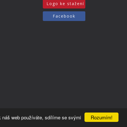
Logo ke stažení
Facebook
Rozumím!
k náš web používáte, sdílíme se svými