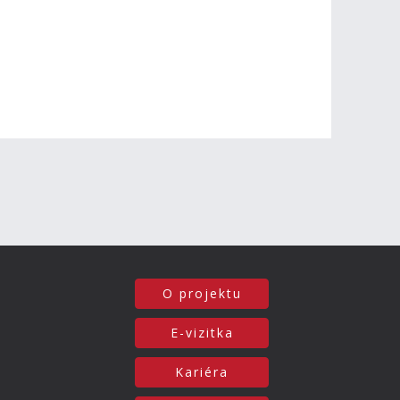
O projektu
E-vizitka
Kariéra