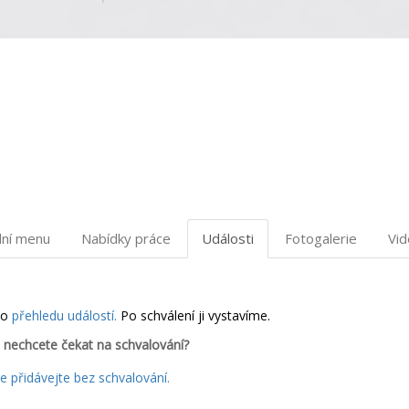
dní menu
Nabídky práce
Události
Fotogalerie
Vi
do
přehledu událostí.
Po schválení ji vystavíme.
 nechcete čekat na schvalování?
 přidávejte bez schvalování.