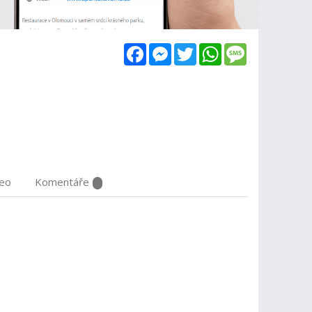
Facebook
Messenger
Twitter
WhatsApp
Message
deo
Komentáře